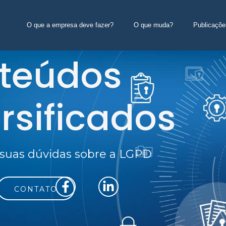
O que a empresa deve fazer?
O que muda?
Publicaçõe
teúdos
rsificados
s suas dúvidas sobre a LGPD
CONTATO