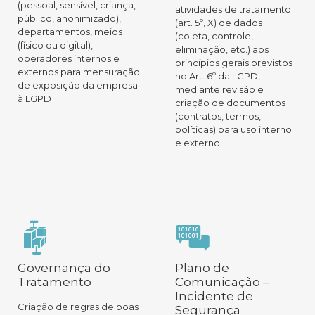
(pessoal, sensível, criança,
atividades de tratamento
público, anonimizado),
(art. 5º, X) de dados
departamentos, meios
(coleta, controle,
(físico ou digital),
eliminação, etc.) aos
operadores internos e
princípios gerais previstos
externos para mensuração
no Art. 6º da LGPD,
de exposição da empresa
mediante revisão e
à LGPD
criação de documentos
(contratos, termos,
políticas) para uso interno
e externo
Governança do
Plano de
Tratamento
Comunicação –
Incidente de
Criação de regras de boas
Segurança