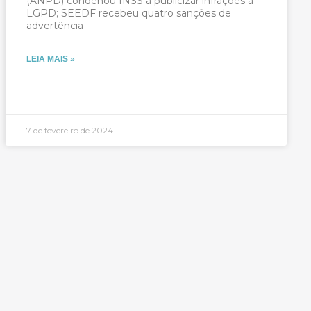
(ANPD) condenou INSS a publicizar infrações à
LGPD; SEEDF recebeu quatro sanções de
advertência
LEIA MAIS »
7 de fevereiro de 2024