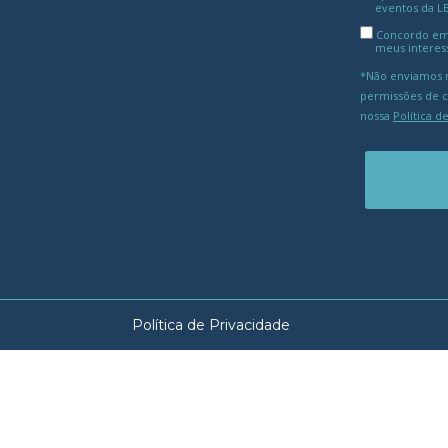
eventos da L
Concordo em
meus interes
*Não enviamos m
permissões de 
nossa
Política d
Política de Privacidade