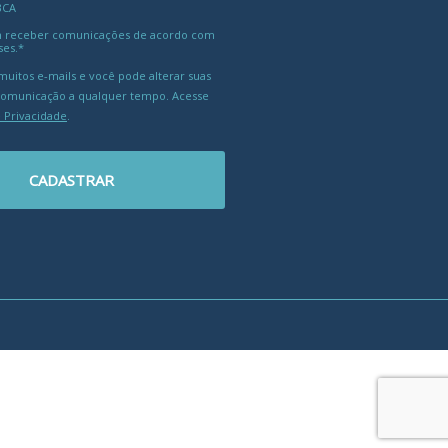
BCA
 receber comunicações de acordo com
ses.*
uitos e-mails e você pode alterar suas
comunicação a qualquer tempo. Acesse
e Privacidade
.
CADASTRAR