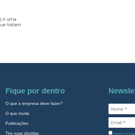
s) é uma
 que tratam
Fique por dentro
Newsle
O que a empresa deve fazer?
O que muda
Publicações
Tire suas dúvidas
Quero receber