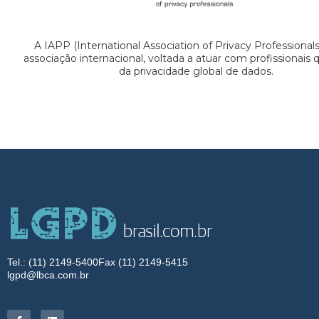
A IAPP (International Association of Privacy Professional
associação internacional, voltada a atuar com profissionais
da privacidade global de dados.
Tel.: (11) 2149-5400
Fax (11) 2149-5415
lgpd@lbca.com.br