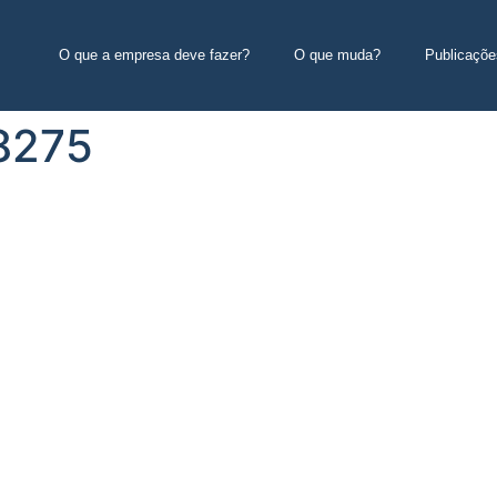
O que a empresa deve fazer?
O que muda?
Publicaçõe
#8275