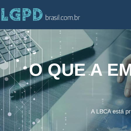
O QUE A E
A LBCA está pr