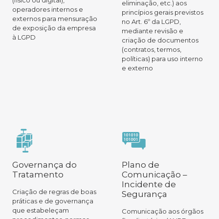
(físico ou digital),
eliminação, etc.) aos
operadores internos e
princípios gerais previstos
externos para mensuração
no Art. 6º da LGPD,
de exposição da empresa
mediante revisão e
à LGPD
criação de documentos
(contratos, termos,
políticas) para uso interno
e externo
Governança do
Plano de
Tratamento
Comunicação –
Incidente de
Criação de regras de boas
Segurança
práticas e de governança
que estabeleçam
Comunicação aos órgãos