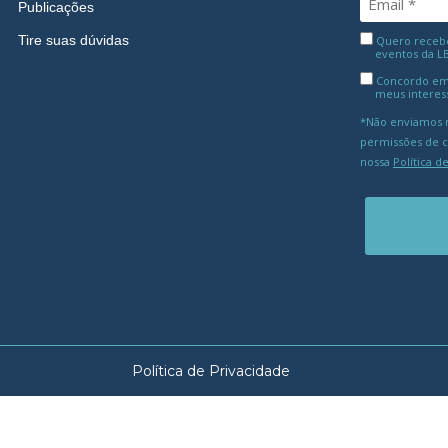
Publicações
Tire suas dúvidas
Quero receber
eventos da L
Concordo em
meus interes
*Não enviamos m
permissões de 
nossa
Política d
Política de Privacidade