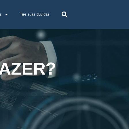
s
Tire suas dúvidas
FAZER?