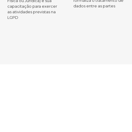
formaliza o tratamento de
Física ou Jurídica) e sua
dados entre as partes
capacitação para exercer
as atividades previstas na
LGPD