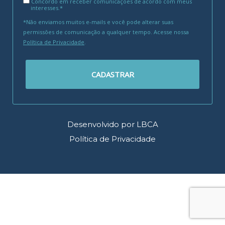
Concordo em receber comunicações de acordo com meus
interesses.*
*Não enviamos muitos e-mails e você pode alterar suas
permissões de comunicação a qualquer tempo. Acesse nossa
Política de Privacidade
.
CADASTRAR
Desenvolvido por LBCA
Política de Privacidade