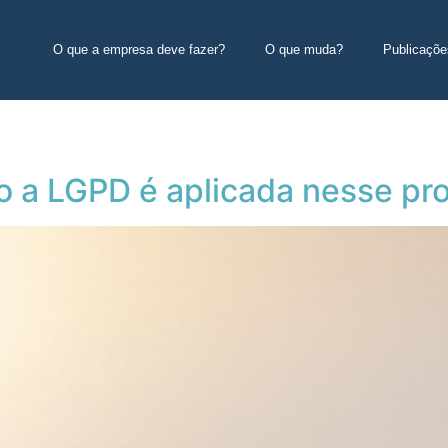
O que a empresa deve fazer?
O que muda?
Publicaçõe
mo a LGPD é aplicada nesse pr