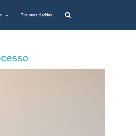
s
Tire suas dúvidas
ocesso