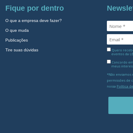
Fique por dentro
Newsle
O que a empresa deve fazer?
O que muda
Publicações
Tire suas dúvidas
Quero receber
eventos da L
Concordo em
meus interes
*Não enviamos m
permissões de 
nossa
Política d