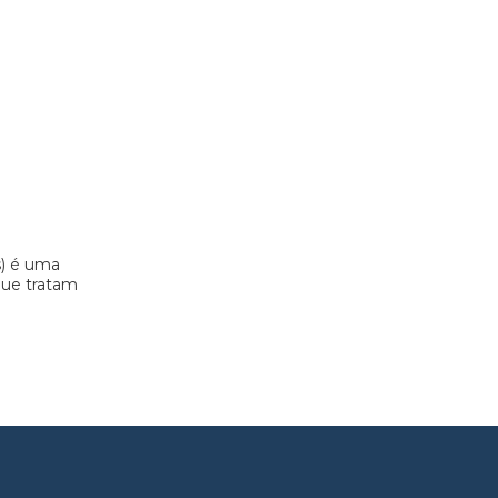
s) é uma
 que tratam