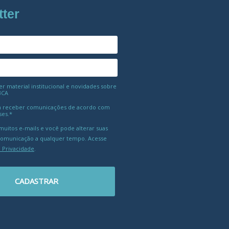
tter
 material institucional e novidades sobre
BCA
 receber comunicações de acordo com
ses.*
uitos e-mails e você pode alterar suas
comunicação a qualquer tempo. Acesse
e Privacidade
.
CADASTRAR