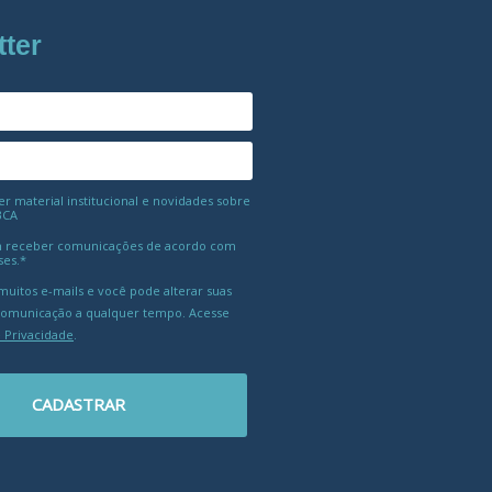
tter
 material institucional e novidades sobre
BCA
 receber comunicações de acordo com
ses.*
uitos e-mails e você pode alterar suas
comunicação a qualquer tempo. Acesse
e Privacidade
.
CADASTRAR