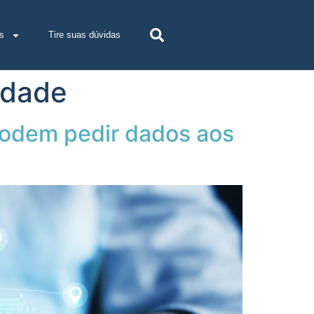
s
Tire suas dúvidas
idade
podem pedir dados aos