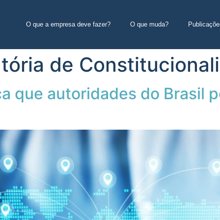
O que a empresa deve fazer?
O que muda?
Publicaçõe
tória de Constitucional
a que autoridades do Brasil 