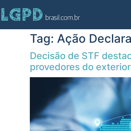
Tag:
Ação Declara
Decisão de STF destac
provedores do exterior