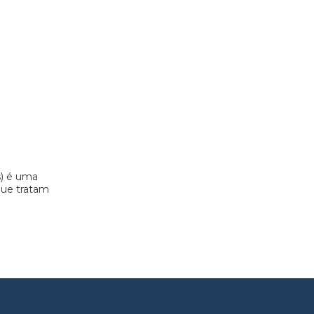
s) é uma
 que tratam