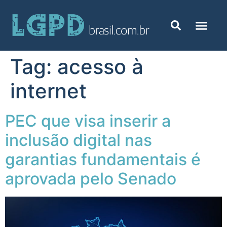
Tag:
acesso à
internet
PEC que visa inserir a
inclusão digital nas
garantias fundamentais é
aprovada pelo Senado