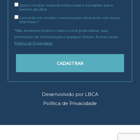
Quero receber material institucional e novidades sobre
eventos da LBCA
Concordo em receber comunicações de acordo com meus
interesses.*
*Não enviamos muitos e-mails e você pode alterar suas
permissões de comunicação a qualquer tempo. Acesse nossa
Política de Privacidade
.
CADASTRAR
Desenvolvido por LBCA
Política de Privacidade