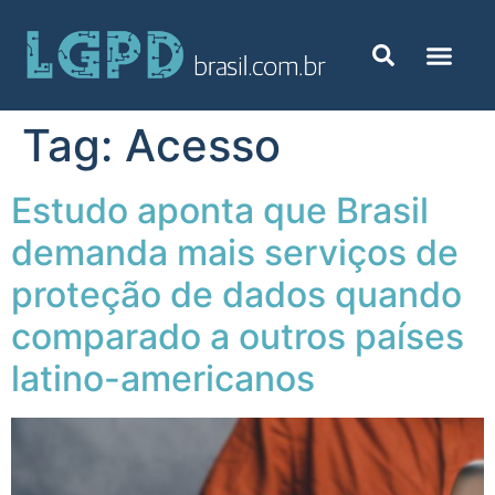
Tag:
Acesso
Estudo aponta que Brasil
demanda mais serviços de
proteção de dados quando
comparado a outros países
latino-americanos