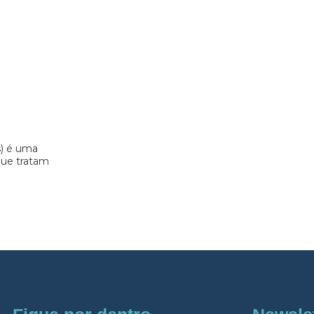
s) é uma
 que tratam