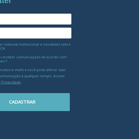
tter
 material institucional e novidades sobre
BCA
 receber comunicações de acordo com
ses.*
uitos e-mails e você pode alterar suas
comunicação a qualquer tempo. Acesse
e Privacidade
.
CADASTRAR