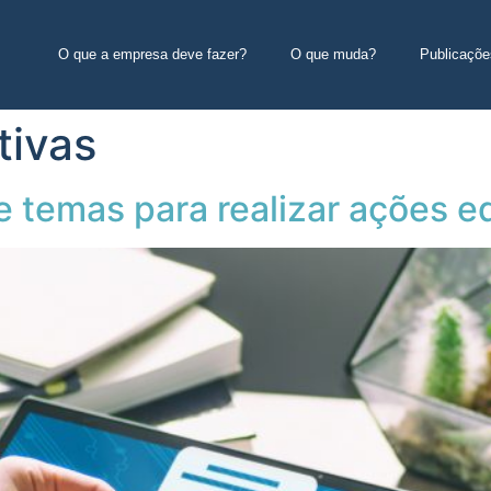
O que a empresa deve fazer?
O que muda?
Publicaçõe
tivas
 temas para realizar ações e