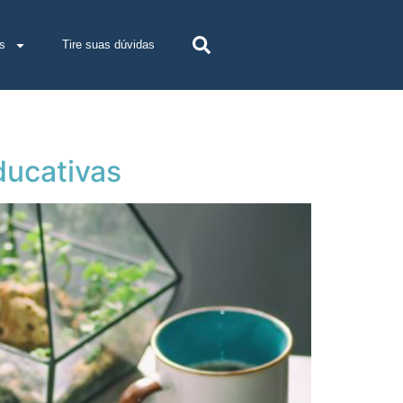
s
Tire suas dúvidas
ducativas