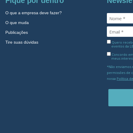
Fique por dentro
Newsle
O que a empresa deve fazer?
O que muda
Publicações
Tire suas dúvidas
Quero receber
eventos da L
Concordo em
meus interes
*Não enviamos m
permissões de 
nossa
Política d