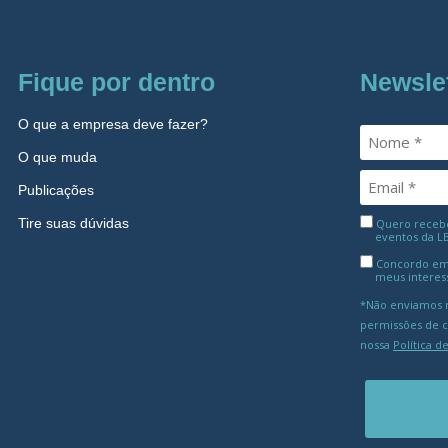
Fique por dentro
Newsle
O que a empresa deve fazer?
O que muda
Publicações
Tire suas dúvidas
Quero receber
eventos da L
Concordo em
meus interes
*Não enviamos m
permissões de 
nossa
Política d