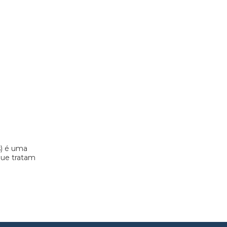
s) é uma
 que tratam