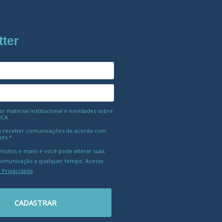
tter
 material institucional e novidades sobre
BCA
 receber comunicações de acordo com
ses.*
uitos e-mails e você pode alterar suas
comunicação a qualquer tempo. Acesse
e Privacidade
.
CADASTRAR