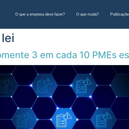
O que a empresa deve fazer?
O que muda?
Publicaçõe
lei
omente 3 em cada 10 PMEs e