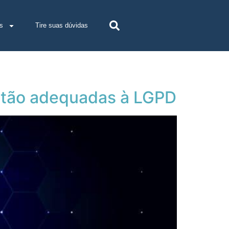
s
Tire suas dúvidas
stão adequadas à LGPD