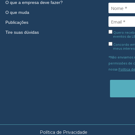
O que a empresa deve fazer?
O que muda
Publicações
Tire suas dúvidas
Quero receber
eventos da L
Concordo em
meus interes
*Não enviamos m
permissões de 
nossa
Política d
Política de Privacidade