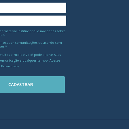
 material institucional e novidades sobre
BCA
 receber comunicações de acordo com
ses.*
uitos e-mails e você pode alterar suas
comunicação a qualquer tempo. Acesse
e Privacidade
.
CADASTRAR