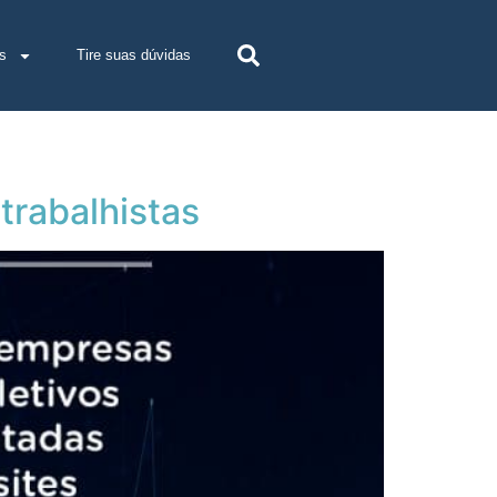
s
Tire suas dúvidas
trabalhistas