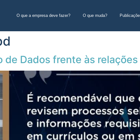
O que a empresa deve fazer?
O que muda?
Publicaçõe
pd
o de Dados frente às relações 