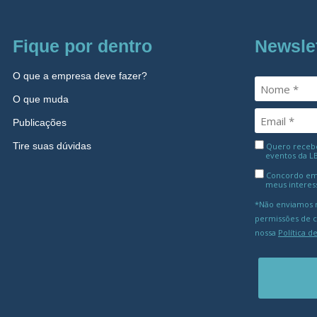
Fique por dentro
Newsle
O que a empresa deve fazer?
O que muda
Publicações
Tire suas dúvidas
Quero receber
eventos da L
Concordo em
meus interes
*Não enviamos m
permissões de 
nossa
Política d