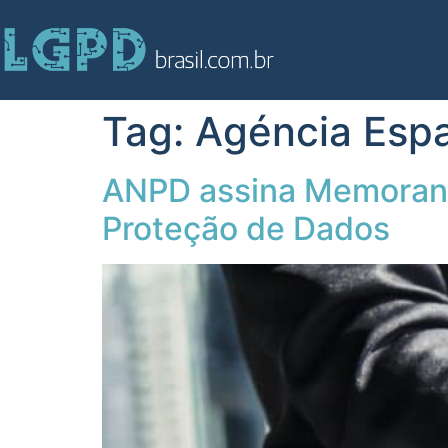
Tag:
Agéncia Espa
ANPD assina Memorand
Proteção de Dados