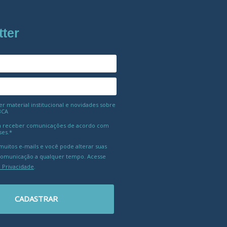
tter
 material institucional e novidades sobre
BCA
 receber comunicações de acordo com
ses.*
uitos e-mails e você pode alterar suas
comunicação a qualquer tempo. Acesse
e Privacidade
.
CADASTRAR