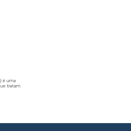
s) é uma
 que tratam