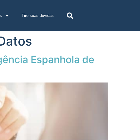
s
Tire suas dúvidas
Datos
ência Espanhola de