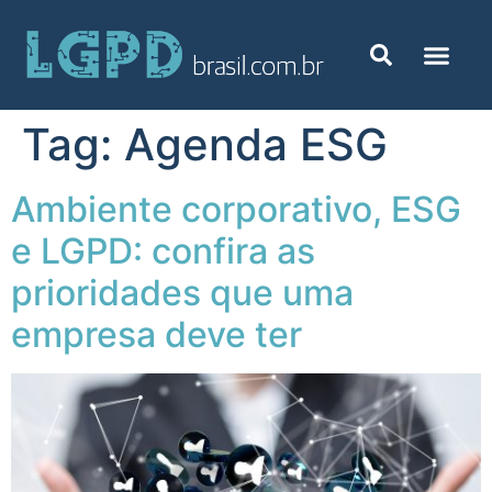
Tag:
Agenda ESG
Ambiente corporativo, ESG
e LGPD: confira as
prioridades que uma
empresa deve ter