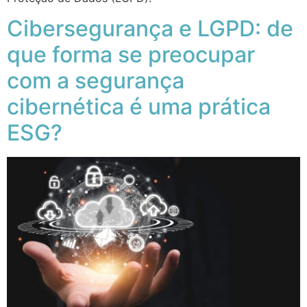
Cibersegurança e LGPD: de
que forma se preocupar
com a segurança
cibernética é uma prática
ESG?