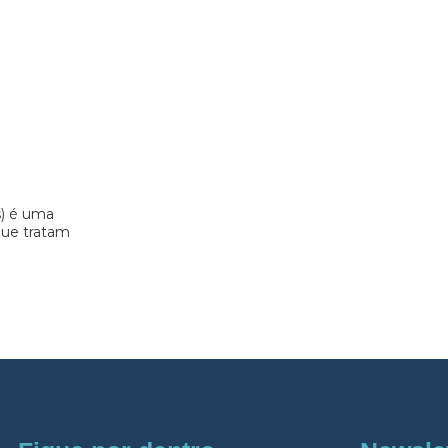
s) é uma
 que tratam