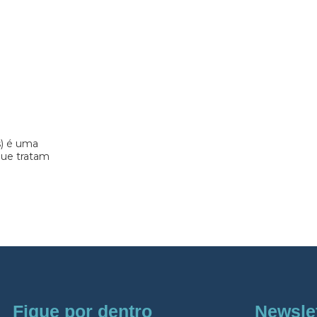
s) é uma
 que tratam
Fique por dentro
Newsle