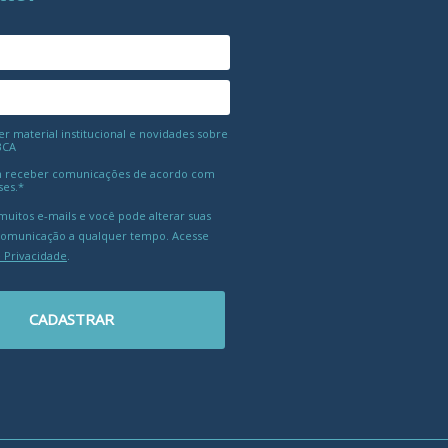
 material institucional e novidades sobre
BCA
 receber comunicações de acordo com
ses.*
uitos e-mails e você pode alterar suas
comunicação a qualquer tempo. Acesse
e Privacidade
.
CADASTRAR