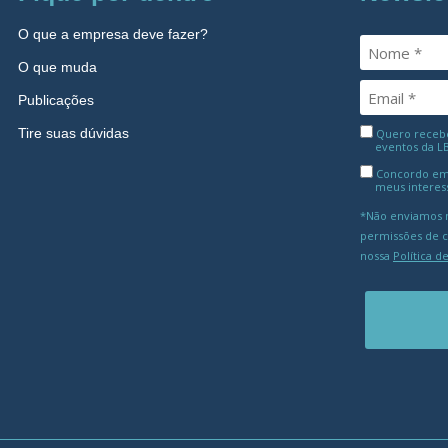
O que a empresa deve fazer?
O que muda
Publicações
Tire suas dúvidas
Quero receber
eventos da L
Concordo em
meus interes
*Não enviamos m
permissões de 
nossa
Política d