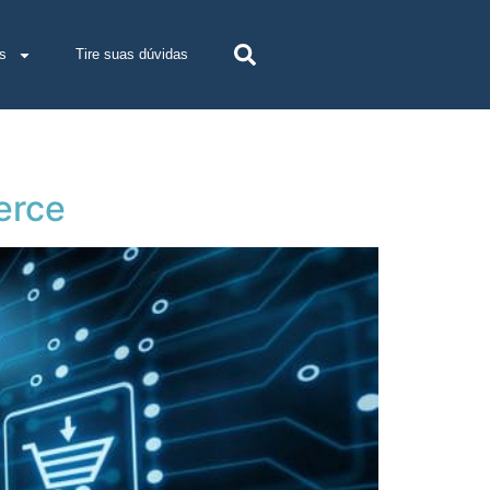
s
Tire suas dúvidas
erce