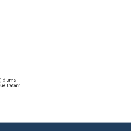
s) é uma
 que tratam