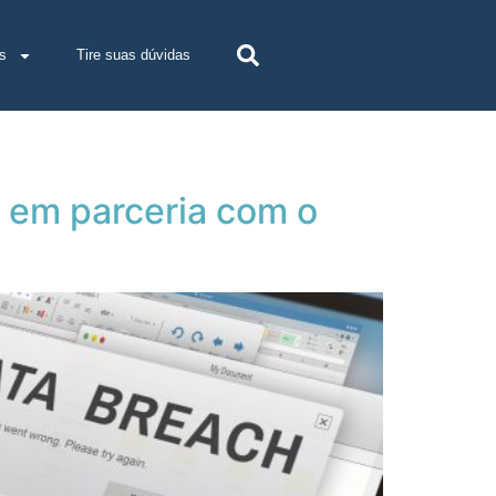
s
Tire suas dúvidas
 em parceria com o