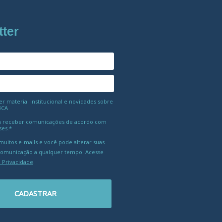
tter
 material institucional e novidades sobre
BCA
 receber comunicações de acordo com
ses.*
uitos e-mails e você pode alterar suas
comunicação a qualquer tempo. Acesse
e Privacidade
.
CADASTRAR