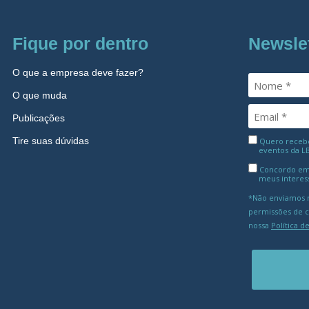
Fique por dentro
Newsle
O que a empresa deve fazer?
O que muda
Publicações
Tire suas dúvidas
Quero receber
eventos da L
Concordo em
meus interes
*Não enviamos m
permissões de 
nossa
Política d