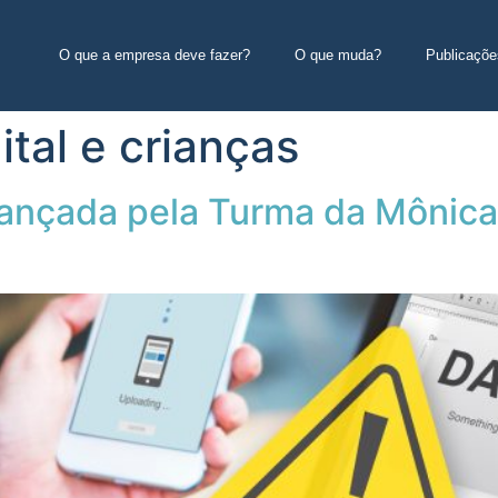
O que a empresa deve fazer?
O que muda?
Publicaçõe
tal e crianças
lançada pela Turma da Mônica