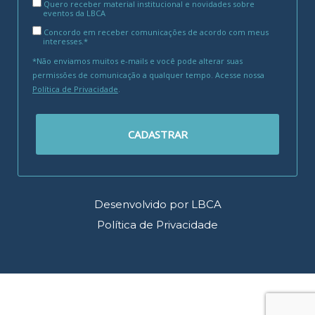
Quero receber material institucional e novidades sobre
eventos da LBCA
Concordo em receber comunicações de acordo com meus
interesses.*
*Não enviamos muitos e-mails e você pode alterar suas
permissões de comunicação a qualquer tempo. Acesse nossa
Política de Privacidade
.
CADASTRAR
Desenvolvido por LBCA
Política de Privacidade