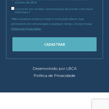
eventos da LBCA
Concordo em receber comunicações de acordo com meus
interesses.*
*Não enviamos muitos e-mails e você pode alterar suas
permissões de comunicação a qualquer tempo. Acesse nossa
Política de Privacidade
.
CADASTRAR
Desenvolvido por LBCA
Política de Privacidade