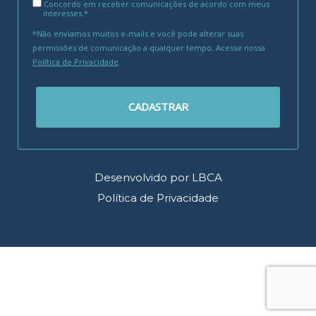
Concordo em receber comunicações de acordo com meus
interesses.*
*Não enviamos muitos e-mails e você pode alterar suas
permissões de comunicação a qualquer tempo. Acesse nossa
Política de Privacidade
.
CADASTRAR
Desenvolvido por LBCA
Política de Privacidade