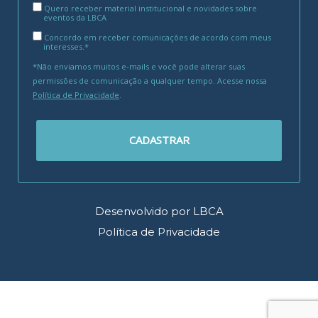
Quero receber material institucional e novidades sobre
eventos da LBCA
Concordo em receber comunicações de acordo com meus
interesses.*
*Não enviamos muitos e-mails e você pode alterar suas
permissões de comunicação a qualquer tempo. Acesse nossa
Política de Privacidade
.
CADASTRAR
Desenvolvido por LBCA
Política de Privacidade