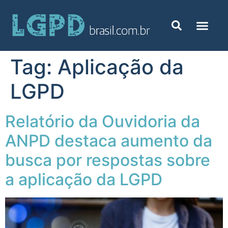
Tag:
Aplicação da
LGPD
Relatório da Ouvidoria da
ANPD destaca aumento da
busca por respostas sobre
a aplicação da LGPD