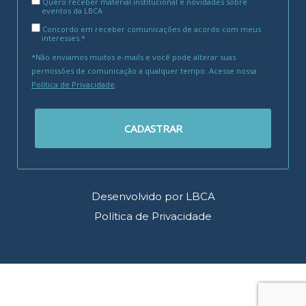
Quero receber material institucional e novidades sobre
eventos da LBCA
Concordo em receber comunicações de acordo com meus
interesses.*
*Não enviamos muitos e-mails e você pode alterar suas
permissões de comunicação a qualquer tempo. Acesse nossa
Política de Privacidade
.
CADASTRAR
Desenvolvido por LBCA
Política de Privacidade