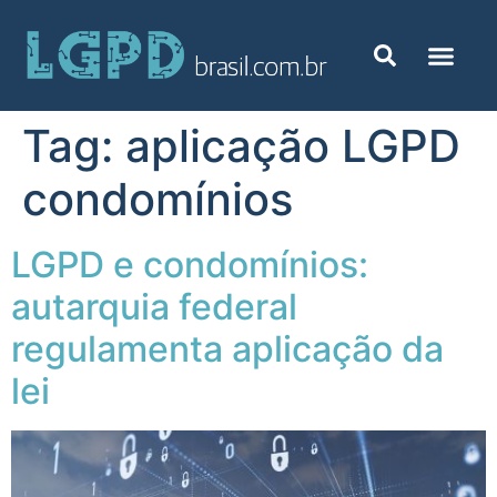
Tag:
aplicação LGPD
condomínios
LGPD e condomínios:
autarquia federal
regulamenta aplicação da
lei