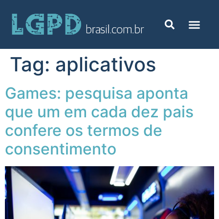
Tag:
aplicativos
Games: pesquisa aponta
que um em cada dez pais
confere os termos de
consentimento