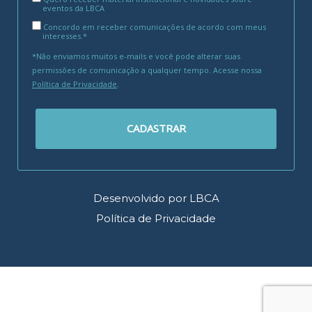
eventos da LBCA
Concordo em receber comunicações de acordo com meus
interesses.*
*Não enviamos muitos e-mails e você pode alterar suas
permissões de comunicação a qualquer tempo. Acesse nossa
Política de Privacidade
.
CADASTRAR
Desenvolvido por LBCA
Política de Privacidade