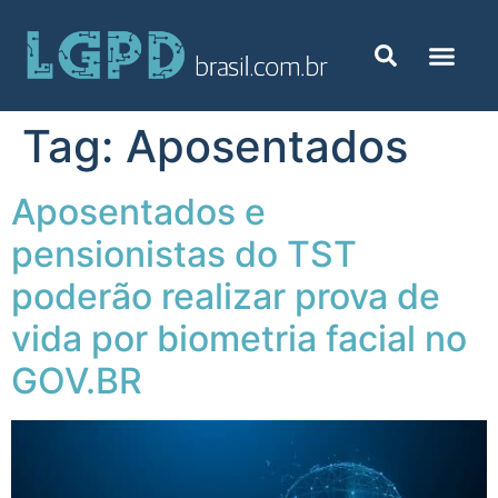
Tag:
Aposentados
Aposentados e
pensionistas do TST
poderão realizar prova de
vida por biometria facial no
GOV.BR