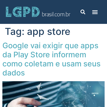
Tag:
app store
Google vai exigir que apps
da Play Store informem
como coletam e usam seus
dados