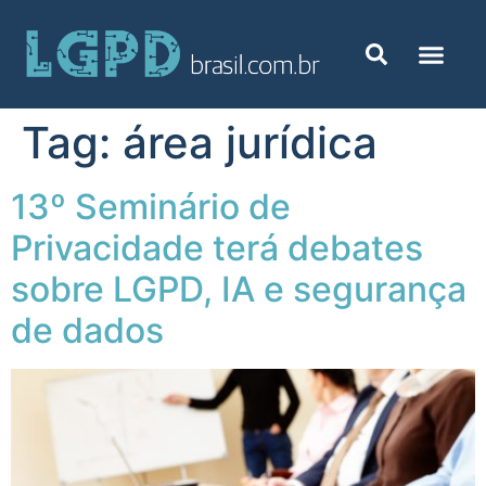
Tag:
área jurídica
13º Seminário de
Privacidade terá debates
sobre LGPD, IA e segurança
de dados