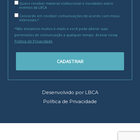
Quero receber material institucional e novidades sobre
eventos da LBCA
Concordo em receber comunicações de acordo com meus
interesses.*
*Não enviamos muitos e-mails e você pode alterar suas
permissões de comunicação a qualquer tempo. Acesse nossa
Política de Privacidade
.
CADASTRAR
Desenvolvido por LBCA
Política de Privacidade