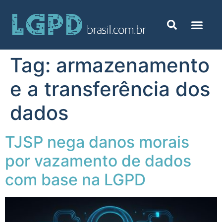
Tag:
armazenamento
e a transferência dos
dados
TJSP nega danos morais
por vazamento de dados
com base na LGPD