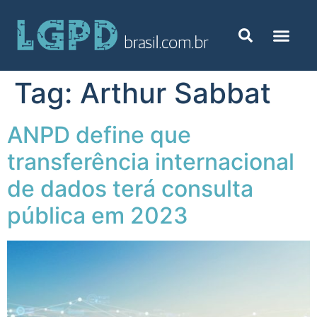
Tag:
Arthur Sabbat
ANPD define que
transferência internacional
de dados terá consulta
pública em 2023