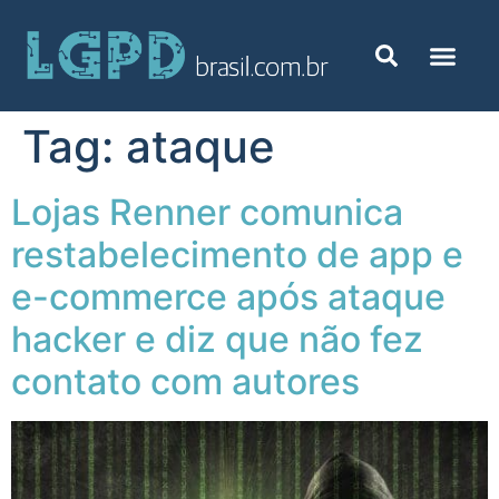
Tag:
ataque
Lojas Renner comunica
restabelecimento de app e
e-commerce após ataque
hacker e diz que não fez
contato com autores