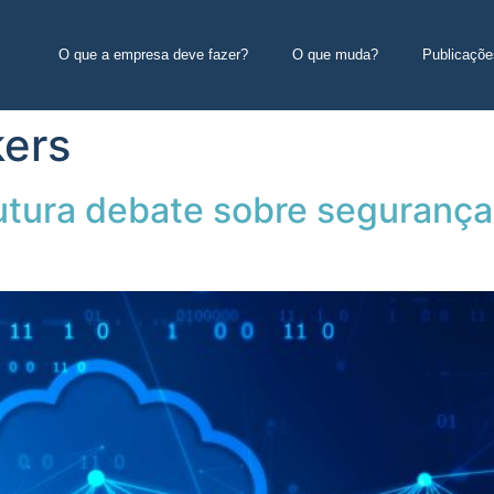
O que a empresa deve fazer?
O que muda?
Publicaçõe
kers
utura debate sobre seguranç