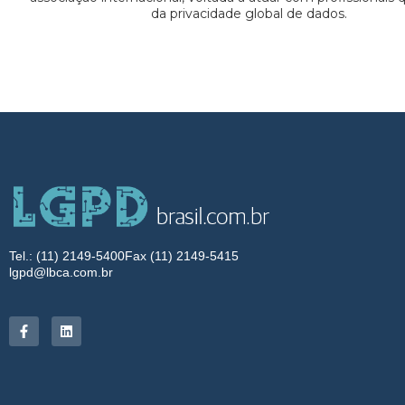
da privacidade global de dados.
Tel.: (11) 2149-5400
Fax (11) 2149-5415
lgpd@lbca.com.br