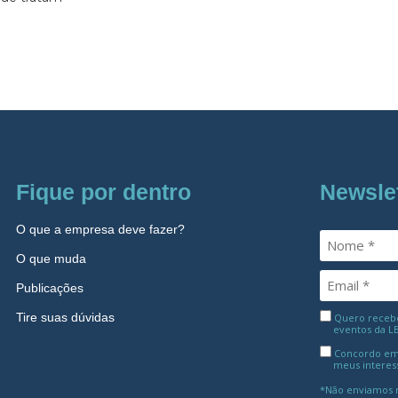
Fique por dentro
Newsle
O que a empresa deve fazer?
O que muda
Publicações
Tire suas dúvidas
Quero receber
eventos da L
Concordo em
meus interes
*Não enviamos m