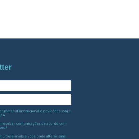
tter
 material institucional e novidades sobre
BCA
 receber comunicações de acordo com
ses.*
uitos e-mails e você pode alterar suas