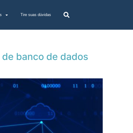
s
Tire suas dúvidas
a de banco de dados