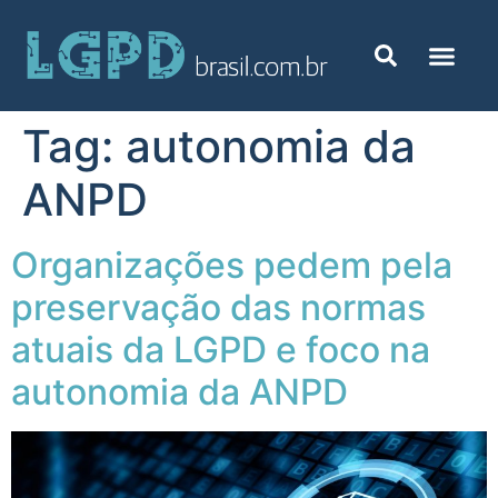
Tag:
autonomia da
ANPD
Organizações pedem pela
preservação das normas
atuais da LGPD e foco na
autonomia da ANPD