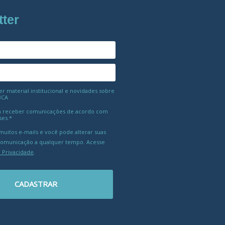
tter
 material institucional e novidades sobre
BCA
 receber comunicações de acordo com
ses.*
uitos e-mails e você pode alterar suas
comunicação a qualquer tempo. Acesse
e Privacidade
.
CADASTRAR