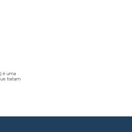
s) é uma
 que tratam