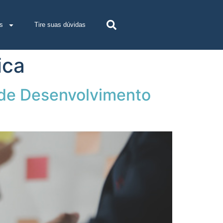
s
Tire suas dúvidas
ica
 de Desenvolvimento