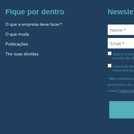
Fique por dentro
Newsle
O que a empresa deve fazer?
O que muda
Publicações
Tire suas dúvidas
Quero receber
eventos da L
Concordo em
meus interes
*Não enviamos m
permissões de 
nossa
Política d