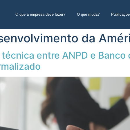
O que a empresa deve fazer?
O que muda?
Publicaçõe
senvolvimento da Amér
 técnica entre ANPD e Banco
rmalizado