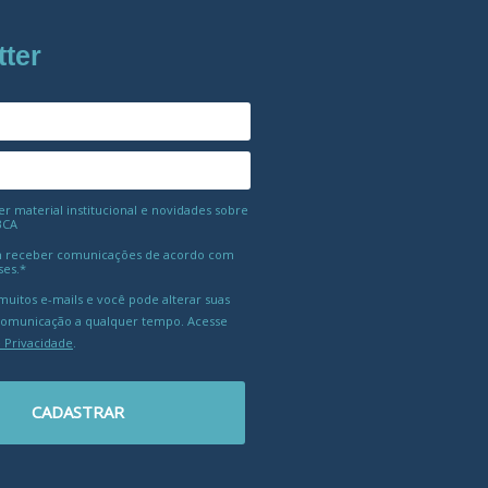
tter
 material institucional e novidades sobre
BCA
 receber comunicações de acordo com
ses.*
uitos e-mails e você pode alterar suas
comunicação a qualquer tempo. Acesse
e Privacidade
.
CADASTRAR