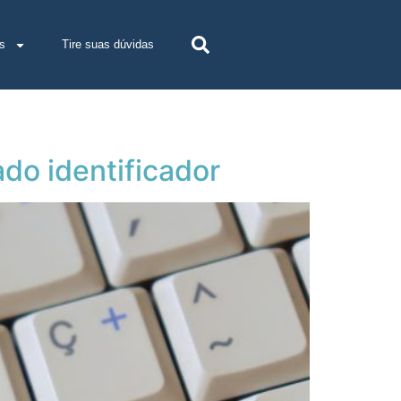
s
Tire suas dúvidas
do identificador