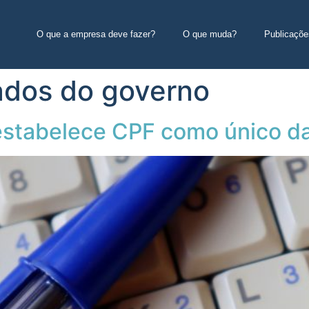
O que a empresa deve fazer?
O que muda?
Publicaçõe
ados do governo
estabelece CPF como único da