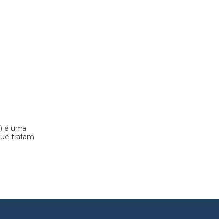
s) é uma
 que tratam