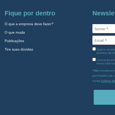
Fique por dentro
Newsle
O que a empresa deve fazer?
O que muda
Publicações
Tire suas dúvidas
Quero receber
eventos da L
Concordo em
meus interes
*Não enviamos m
permissões de 
nossa
Política d