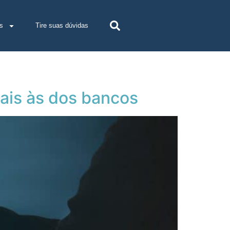
s
Tire suas dúvidas
uais às dos bancos