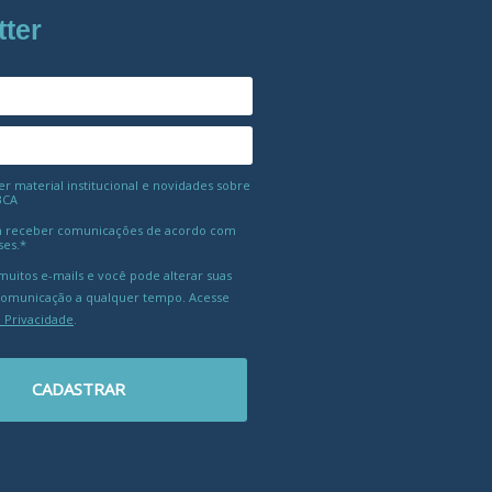
tter
 material institucional e novidades sobre
BCA
 receber comunicações de acordo com
ses.*
uitos e-mails e você pode alterar suas
comunicação a qualquer tempo. Acesse
e Privacidade
.
CADASTRAR