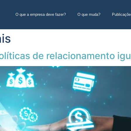
O que a empresa deve fazer?
O que muda?
Publicaçõe
is
olíticas de relacionamento ig