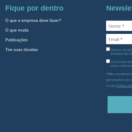
Fique por dentro
Newsle
O que a empresa deve fazer?
O que muda
Publicações
Tire suas dúvidas
Quero receber
eventos da L
Concordo em
meus interes
*Não enviamos m
permissões de 
nossa
Política d