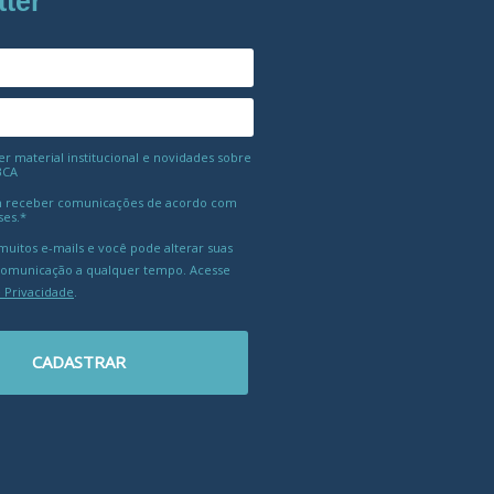
tter
 material institucional e novidades sobre
BCA
 receber comunicações de acordo com
ses.*
uitos e-mails e você pode alterar suas
comunicação a qualquer tempo. Acesse
e Privacidade
.
CADASTRAR