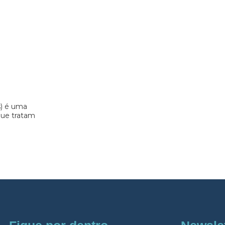
s) é uma
 que tratam