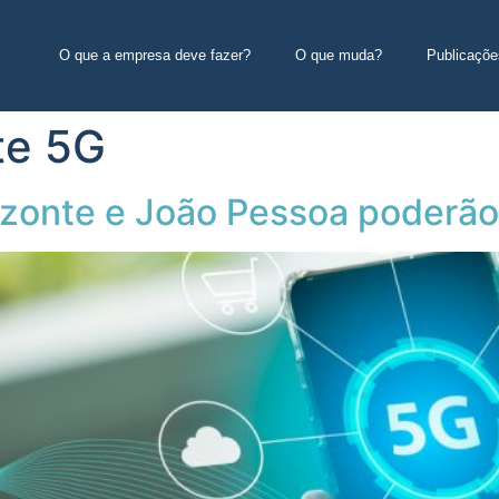
O que a empresa deve fazer?
O que muda?
Publicaçõe
te 5G
rizonte e João Pessoa poderão