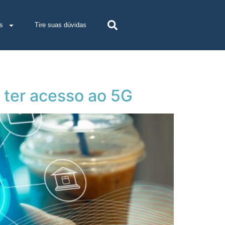
s
Tire suas dúvidas
 ter acesso ao 5G