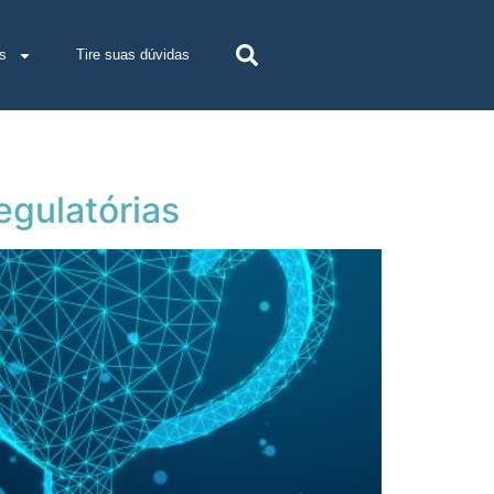
s
Tire suas dúvidas
egulatórias