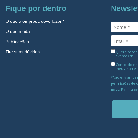
Fique por dentro
Newsle
O que a empresa deve fazer?
O que muda
Publicações
Tire suas dúvidas
Quero receber
eventos da L
Concordo em
meus interes
*Não enviamos m
permissões de 
nossa
Política d