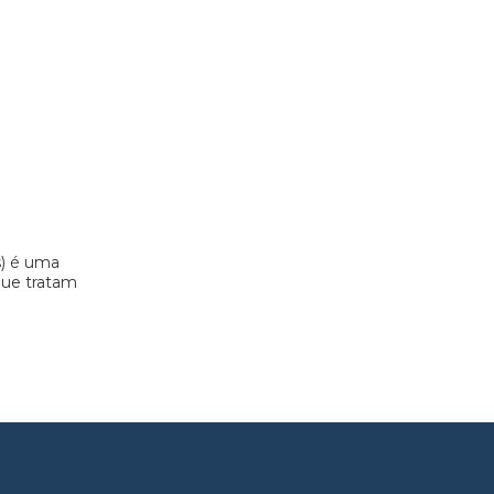
s) é uma
 que tratam