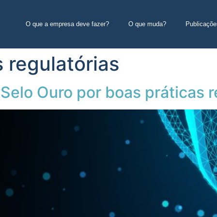
O que a empresa deve fazer?
O que muda?
Publicaçõe
 regulatórias
elo Ouro por boas práticas r