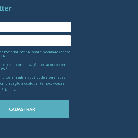
tter
 material institucional e novidades sobre
BCA
 receber comunicações de acordo com
ses.*
uitos e-mails e você pode alterar suas
comunicação a qualquer tempo. Acesse
e Privacidade
.
CADASTRAR