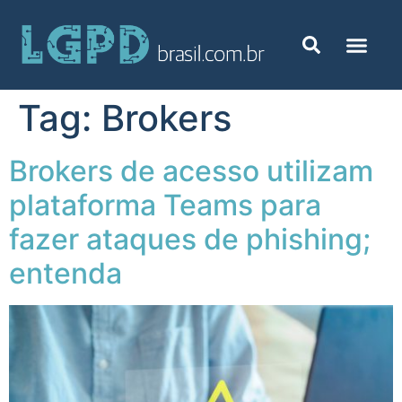
Tag:
Brokers
Brokers de acesso utilizam
plataforma Teams para
fazer ataques de phishing;
entenda