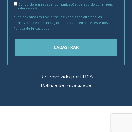
Concordo em receber comunicações de acordo com meus
interesses.*
*Não enviamos muitos e-mails e você pode alterar suas
permissões de comunicação a qualquer tempo. Acesse nossa
Política de Privacidade
.
CADASTRAR
Desenvolvido por LBCA
Política de Privacidade