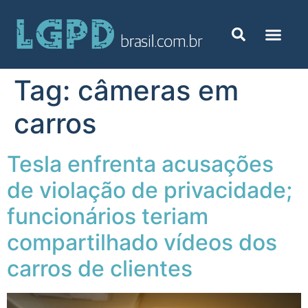
Tag:
câmeras em
carros
Tesla enfrenta acusações
de violação de privacidade;
funcionários teriam
compartilhado vídeos dos
carros de clientes