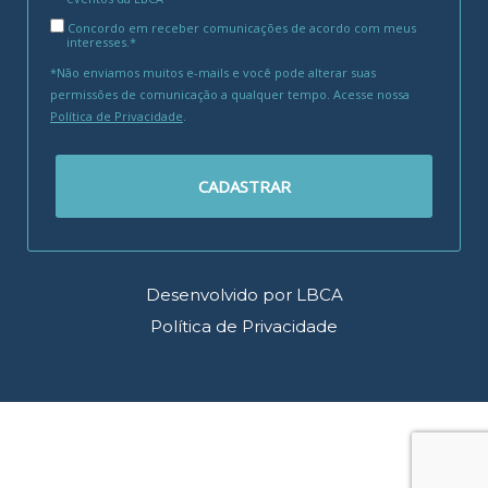
Concordo em receber comunicações de acordo com meus
interesses.*
*Não enviamos muitos e-mails e você pode alterar suas
permissões de comunicação a qualquer tempo. Acesse nossa
Política de Privacidade
.
CADASTRAR
Desenvolvido por LBCA
Política de Privacidade