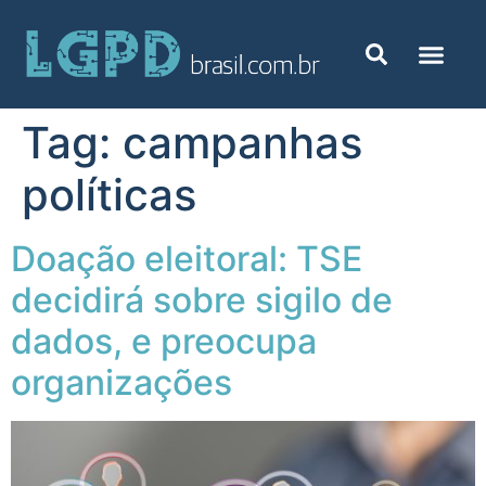
Tag:
campanhas
políticas
Doação eleitoral: TSE
decidirá sobre sigilo de
dados, e preocupa
organizações