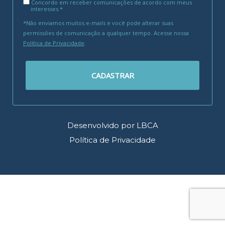
Concordo em receber comunicações de acordo com meus
interesses.*
*Não enviamos muitos e-mails e você pode alterar suas
permissões de comunicação a qualquer tempo. Acesse nossa
Política de Privacidade
.
CADASTRAR
Desenvolvido por LBCA
Política de Privacidade