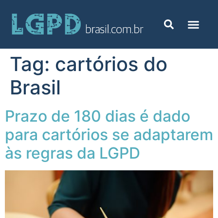
Tag:
cartórios do
Brasil
Prazo de 180 dias é dado
para cartórios se adaptarem
às regras da LGPD