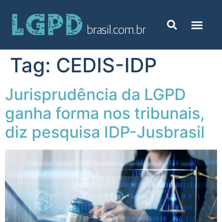
Tag:
CEDIS-IDP
Jurisprudência da LGPD
ganha forma nos tribunais,
diz pesquisa IDP-Jusbrasil