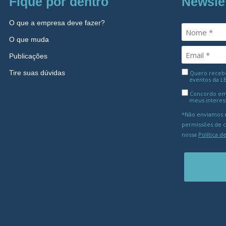
Fique por dentro
Newsle
O que a empresa deve fazer?
O que muda
Publicações
Tire suas dúvidas
Quero receber
eventos da L
Concordo em
meus interes
*Não enviamos m
permissões de 
nossa
Política d