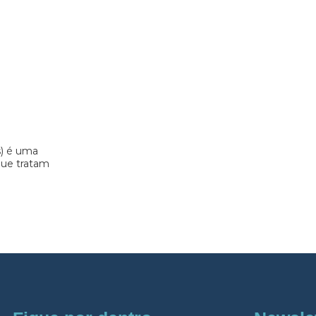
s) é uma
 que tratam