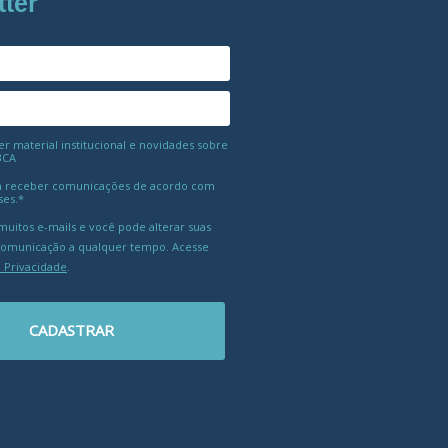
tter
 material institucional e novidades sobre
BCA
 receber comunicações de acordo com
ses.*
uitos e-mails e você pode alterar suas
comunicação a qualquer tempo. Acesse
e Privacidade
.
CADASTRAR