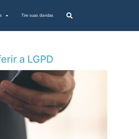
s
Tire suas dúvidas
ferir a LGPD