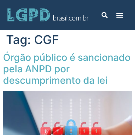
Tag:
CGF
Órgão público é sancionado
pela ANPD por
descumprimento da lei