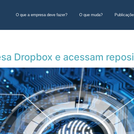
O que a empresa deve fazer?
O que muda?
Publicaçõe
a Dropbox e acessam reposit