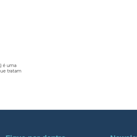
s) é uma
 que tratam