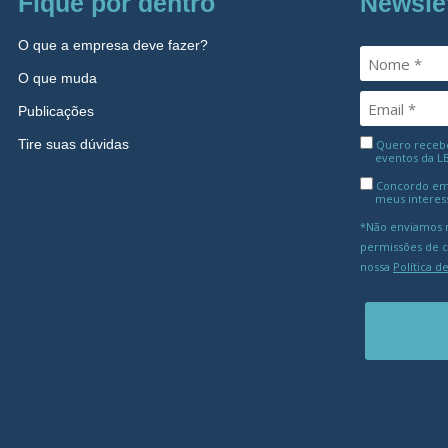
Fique por dentro
Newsle
O que a empresa deve fazer?
O que muda
Publicações
Tire suas dúvidas
Quero receber
eventos da L
Concordo em
meus interes
*Não enviamos m
permissões de 
nossa
Política d