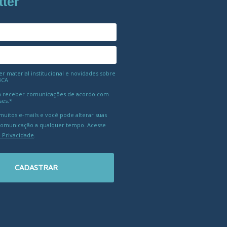
tter
 material institucional e novidades sobre
BCA
 receber comunicações de acordo com
ses.*
uitos e-mails e você pode alterar suas
comunicação a qualquer tempo. Acesse
e Privacidade
.
CADASTRAR