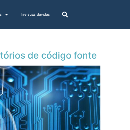
s
Tire suas dúvidas
órios de código fonte