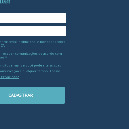
tter
 material institucional e novidades sobre
BCA
 receber comunicações de acordo com
ses.*
uitos e-mails e você pode alterar suas
comunicação a qualquer tempo. Acesse
e Privacidade
.
CADASTRAR