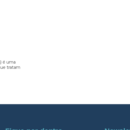
s) é uma
 que tratam