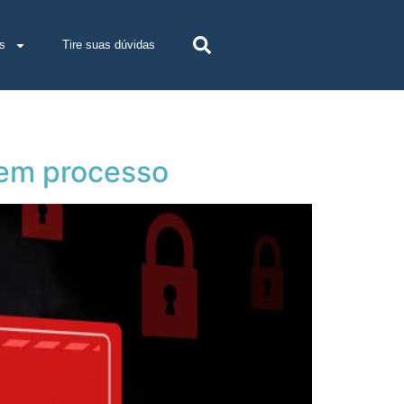
s
Tire suas dúvidas
s em processo