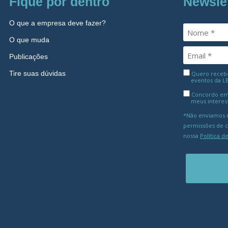
Fique por dentro
Newsle
O que a empresa deve fazer?
O que muda
Publicações
Tire suas dúvidas
Quero receber
eventos da L
Concordo em
meus interes
*Não enviamos m
permissões de 
nossa
Política d