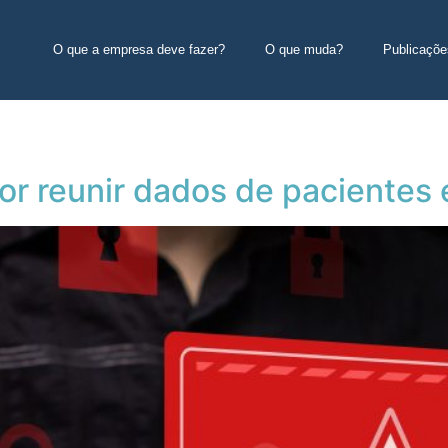
O que a empresa deve fazer?
O que muda?
Publicaçõe
por reunir dados de paciente