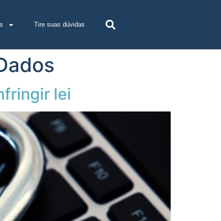
s
Tire suas dúvidas
 Dados
ringir lei