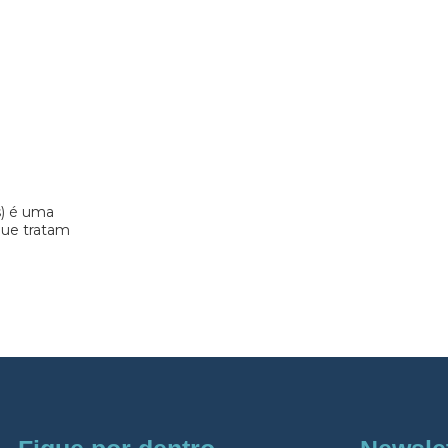
s) é uma
 que tratam