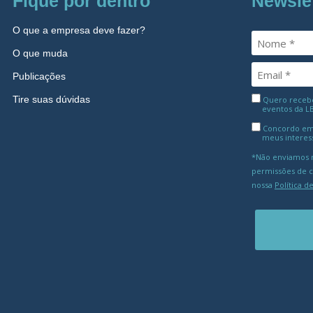
Fique por dentro
Newsle
O que a empresa deve fazer?
O que muda
Publicações
Tire suas dúvidas
Quero receber
eventos da L
Concordo em
meus interes
*Não enviamos m
permissões de 
nossa
Política d