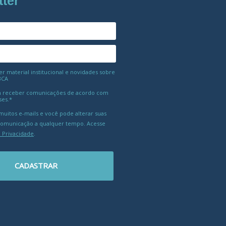
tter
 material institucional e novidades sobre
BCA
 receber comunicações de acordo com
ses.*
uitos e-mails e você pode alterar suas
comunicação a qualquer tempo. Acesse
e Privacidade
.
CADASTRAR