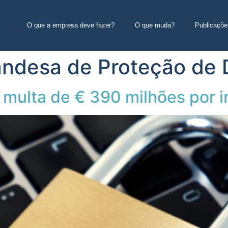
O que a empresa deve fazer?
O que muda?
Publicaçõe
andesa de Proteção de
multa de € 390 milhões por inf