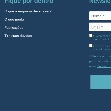
Fique por dentro
Newsle
O que a empresa deve fazer?
O que muda
Publicações
Tire suas dúvidas
Quero receber
eventos da L
Concordo em
meus interes
*Não enviamos m
permissões de 
nossa
Política d