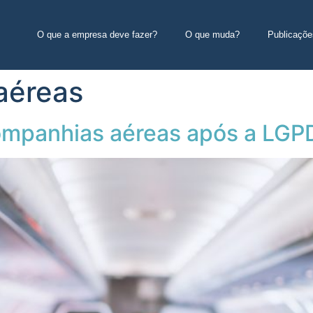
O que a empresa deve fazer?
O que muda?
Publicaçõe
aéreas
ompanhias aéreas após a LGP