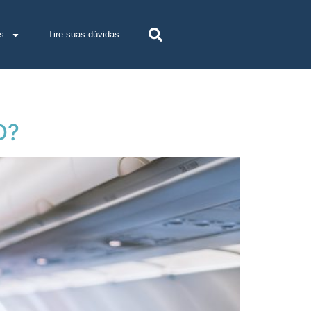
s
Tire suas dúvidas
D?