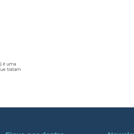
s) é uma
 que tratam