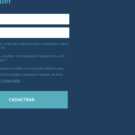
tter
 material institucional e novidades sobre
BCA
 receber comunicações de acordo com
ses.*
uitos e-mails e você pode alterar suas
comunicação a qualquer tempo. Acesse
e Privacidade
.
CADASTRAR