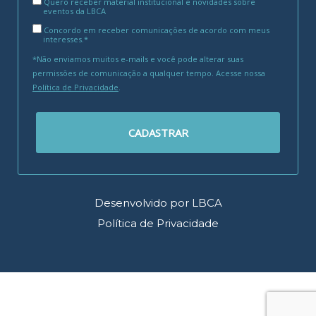
Quero receber material institucional e novidades sobre
eventos da LBCA
Concordo em receber comunicações de acordo com meus
interesses.*
*Não enviamos muitos e-mails e você pode alterar suas
permissões de comunicação a qualquer tempo. Acesse nossa
Política de Privacidade
.
CADASTRAR
Desenvolvido por LBCA
Política de Privacidade