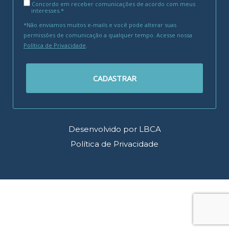
Concordo em receber comunicações de acordo com meus
interesses.*
*Não enviamos muitos e-mails e você pode alterar suas
permissões de comunicação a qualquer tempo. Acesse nossa
Política de Privacidade
.
CADASTRAR
Desenvolvido por LBCA
Política de Privacidade