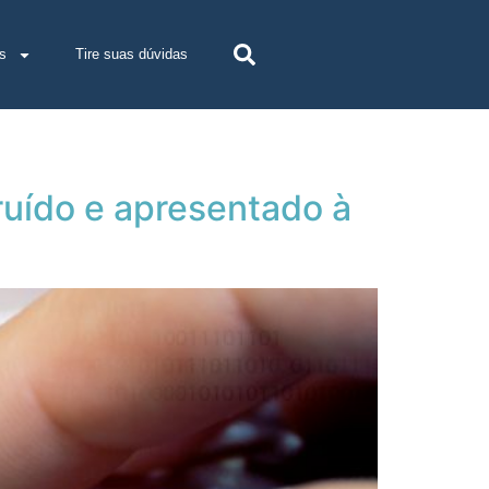
s
Tire suas dúvidas
uído e apresentado à