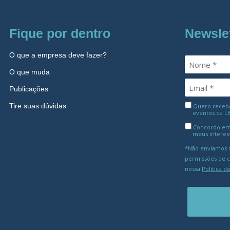
Fique por dentro
Newsle
O que a empresa deve fazer?
O que muda
Publicações
Tire suas dúvidas
Quero receber
eventos da L
Concordo em
meus interes
*Não enviamos m
permissões de 
nossa
Política d