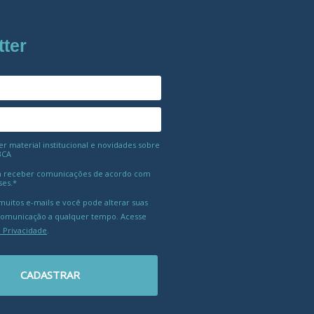
tter
 material institucional e novidades sobre
BCA
 receber comunicações de acordo com
ses.*
uitos e-mails e você pode alterar suas
comunicação a qualquer tempo. Acesse
e Privacidade
.
CADASTRAR