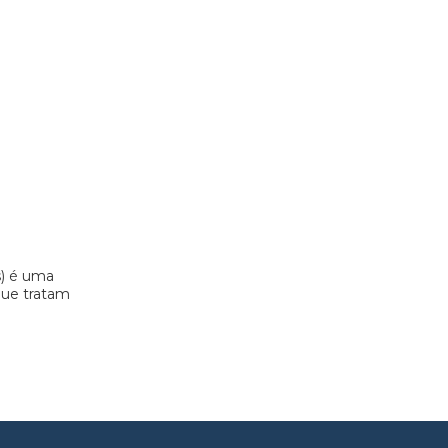
s) é uma
 que tratam